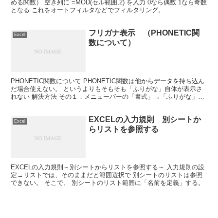
める関数） 空き列に =MOD(セル範囲,2) を入力 0なら偶数 1なら奇数
となる これをオートフィルタなどでフィルタリング。
フリガナ表示 （PHONETIC関
Excel
数について）
PHONETIC関数について PHONETIC関数は他からデータを持ち込ん
だ場合使えない。 というよりもそもそも「ふりがな」自体が表示さ
れない 解決方法 その１．メニューバーの「書式」→「ふりがな」
→「編集」を実行 その２．VBAを利用 ...
EXCELの入力規則 別シートか
Excel
らリストを参照する
EXCELの入力規則～別シートからリストを参照する～ 入力規則の設
定→リストでは、そのままだと範囲選択で 別シートのリストは参照
できない。 そこで、 別シートのリスト範囲に「名前を定義」する。