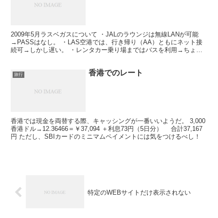
2009年5月ラスベガスについて ・JALのラウンジは無線LANが可能
→PASSはなし。 ・LAS空港では、行き帰り（AA）ともにネット接
続可→しかし遅い。 ・レンタカー乗り場まではバスを利用→ちょっ
と遠いかも。 ・ベラージオ・ミラージとも...
香港でのレート
旅行
香港では現金を両替する際、キャッシングが一番いいようだ。 3,000
香港ドル→12.36466＝￥37,094 ＋利息73円（5日分） 合計37,167
円 ただし、SBIカードのミニマムペイメントには気をつけるべし！
特定のWEBサイトだけ表示されない