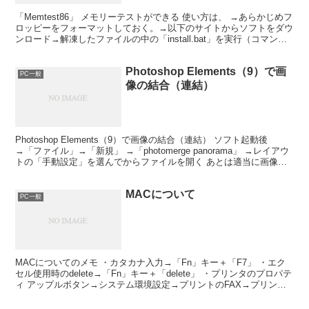
「Memtest86」 メモリーテストができる 使い方は、 →あらかじめフ
ロッピーをフォーマットしておく。→以下のサイトからソフトをダウ
ンロード→解凍したファイルの中の「install.bat」を実行（コマンド
プロントのウィンドウが開くので...
Photoshop Elements（9）で画
PC一般
像の結合（連結）
Photoshop Elements（9）で画像の結合（連結） ソフト起動後
→「ファイル」→「新規」 →「photomerge panorama」 →レイアウ
トの「手動設定」を選んでからファイルを開く あとは適当に画像を
くっつければOK
MACについて
PC一般
MACについてのメモ ・カタカナ入力→「Fn」キー＋「F7」 ・エク
セル使用時のdelete→「Fn」キー＋「delete」 ・プリンタのプロパテ
ィ アップルボタン→システム環境設定→プリントのFAX→プリント
→プリントキュー→ユーティリ...